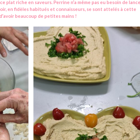
ce plat riche en saveurs. Perrine n’a même pas eu besoin de lanc
ir, en fidèles habitués et connaisseurs, se sont attelés à cette
 d’avoir beaucoup de petites mains !