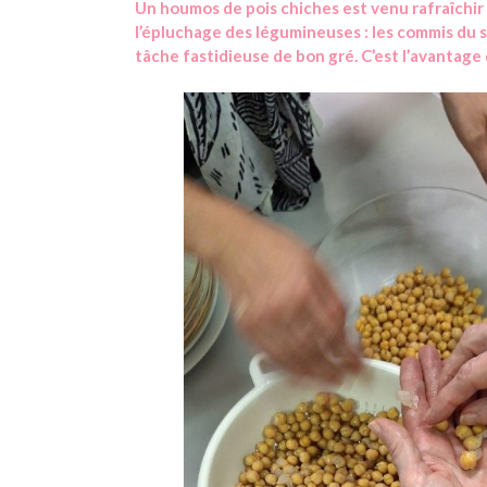
Un houmos de pois chiches est venu rafraîchir 
l’épluchage des légumineuses : les commis du so
tâche fastidieuse de bon gré. C’est l’avantage