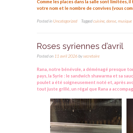
Comme les places dans la salle sont limitées, 
votre nom et le nombre de convives (vous comp
Posted in
Uncategorized
Tagged
cuisine
,
danse
,
musique
Roses syriennes d’avril
Posted on
11 avril 2026
by
secretaire
Rana, notre bénévole, a déménagé presque tout
pays, la Syrie : le sandwich shawarma et sa sau
poulet a été soigneusement noté et, après avo
tout juste grillé, un régal que Rana a accompa