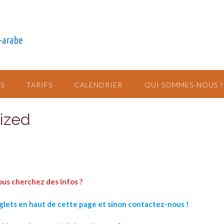
S
TARIFS
CALENDRIER
QUI SOMMES-NOUS ?
ized
us cherchez des infos ?
nglets en haut
de cette page
et
sinon contactez-nous !