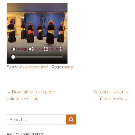
Posted in
Uncategorized
Tagged
danse
Post
←
Novembre : escapade
Octobre : saveurs
culinaire en Irak
marocaines
→
navigation
ARTICLES RÉCENTS