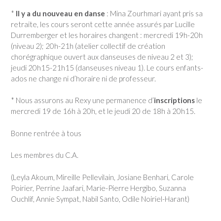
*
Il y a du nouveau en danse
: Mina Zourhmari ayant pris sa
retraite, les cours seront cette année assurés par Lucille
Durremberger et les horaires changent : mercredi 19h-20h
(niveau 2); 20h-21h (atelier collectif de création
chorégraphique ouvert aux danseuses de niveau 2 et 3);
jeudi 20h15-21h15 (danseuses niveau 1). Le cours enfants-
ados ne change ni d’horaire ni de professeur.
* Nous assurons au Rexy une permanence d’
inscription
s
le
mercredi 19 de 16h à 20h, et le jeudi 20 de 18h à 20h15.
Bonne rentrée à tous
Les membres du C.A.
(Leyla Akoum, Mireille Pellevilain, Josiane Benhari, Carole
Poirier, Perrine Jaafari, Marie-Pierre Hergibo, Suzanna
Ouchlif, Annie Sympat, Nabil Santo, Odile Noiriel-Harant)