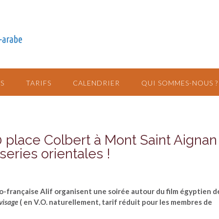
S
TARIFS
CALENDRIER
QUI SOMMES-NOUS ?
 place Colbert à Mont Saint Aignan 
series orientales !
bo-française Alif organisent une soirée autour du film égyptien d
 visage
( en V.O. naturellement, tarif réduit pour les membres de