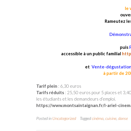
le
ouver
Rameutez les 
Démonstra
puis
accessible à un public familial
http
et
Vente-dégustation 
à partir de 20
Tarif plein
: 6,30 euros
Tarifs réduits
: 25,50 euros pour 5 places et 3,40
les étudiants et les demandeurs d’emploi.
https://www.montsaintaignan.fr/l-ariel-cinem
Posted in
Uncategorized
Tagged
cinéma
,
cuisine
,
danse