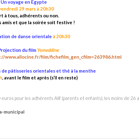
Un voyage en Egypte
 vendredi 29 mars à 20h30
t à tous, adhérents ou non.
amis et que la soirée soit festive !
tion de danse orientale
à 20h30
Projection du film
Yomeddine
://www.allocine.fr/film/fichefilm_gen_cfilm=263986.html
de pâtisseries orientales et thé à la menthe
h
, avant le film et après (s’il en reste)
 euros pour les adhérents Alif (parents et enfants), les moins de 26 a
a-municipal