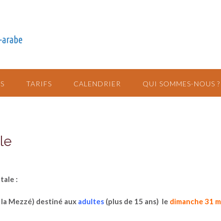
S
TARIFS
CALENDRIER
QUI SOMMES-NOUS ?
le
tale :
r la Mezzé) destiné aux
adultes
(plus de 15 ans) le
dimanche 31 m