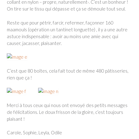
collant en nylon – propre, naturellement-. C’est un bonheur !
On tire sur le tissu qui dépasse et ça se démoule tout seul.
Reste que pour pétrir, farcir, refermer, façonner 160
maamouls (opération un tantinet longuette) , il y a une autre
astuce indispensable : avoir au moins une amie avec qui
causer, jacasser, plaisanter.
C’est que 80 boîtes, cela fait tout de même 480 pâtisseries,
rien que ça !
Merci à tous ceux qui nous ont envoyé des petits messages
de félicitations. Le doux frisson de la gloire, c’est toujours
plaisant !
Carole, Sophie, Leyla, Odile