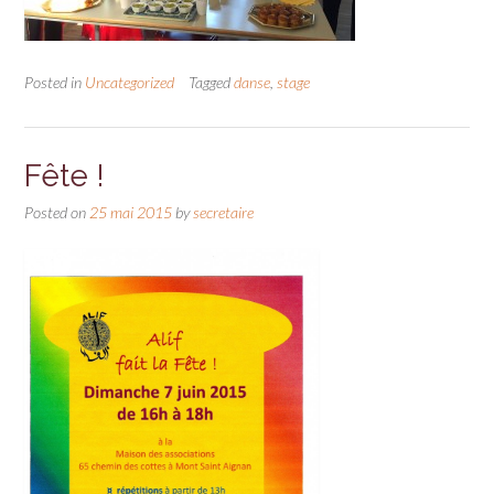
Posted in
Uncategorized
Tagged
danse
,
stage
Fête !
Posted on
25 mai 2015
by
secretaire