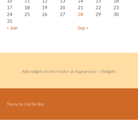
10
11
12
13
14
15
16
17
18
19
20
21
22
23
24
25
26
27
28
29
30
31
« Juin
Sep »
Add widgets to the Footer at Appearance > Widgets
Theme by
Out the Box