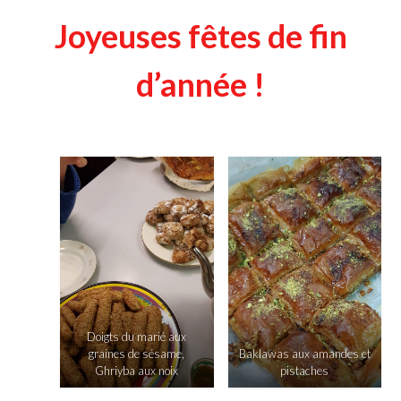
Joyeuses fêtes de fin
d’année !
Doigts du marié aux
graines de sésame,
Baklawas aux amandes et
Ghriyba aux noix
pistaches