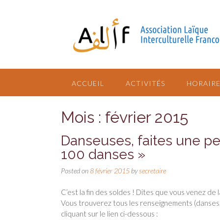
ACCUEIL
ACTIVITÉS
HORAIRE
Mois : février 2015
Danseuses, faites une pet
100 danses »
Posted on
8 février 2015
by
secretaire
C’est la fin des soldes ! Dites que vous venez de la 
Vous trouverez tous les renseignements (danses, 
cliquant sur le lien ci-dessous :