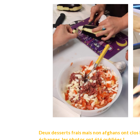
Deux desserts frais mais non afghans ont clos l
échanges, les photos ont été oubliées !