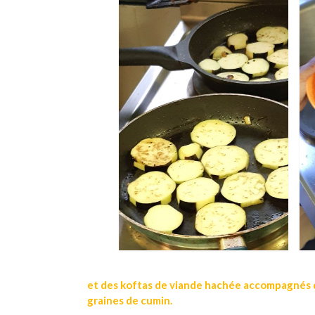
et des koftas de viande hachée accompagnés d
graines de cumin.