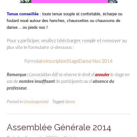
Tenue conseillée
:
toute tenue souple et confortable, écharpe ou
foulard noué autour des hanches, chaussettes ou chaussons de
danse… ou pieds nus !
Pour y participer, veuillez télécharger, remplir et renvoyer au
plus vite le formulaire ci-dessous :
FormulaireInscriptionStageDanse Nov 2014
Remarque :
L’association Alif se réserve le droit d’
annuler
le stage en
cas de
nombre insuffisant
de participants ou d’
absence du
professeur.
Posted in
Uncategorized
Tagged
danse
Assemblée Générale 2014