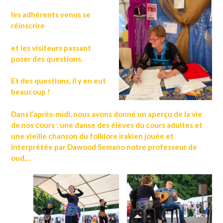
les adhérents venus se
réinscrire
et les visiteurs passant
poser des questions.
Et des questions, il y en eut
beaucoup !
Dans l’après-midi, nous avons donné un aperçu de la vie
de nos cours : une danse des élèves du cours adultes et
une vieille chanson du folklore irakien jouée et
interprétée par Dawood Semano notre professeur de
oud,…