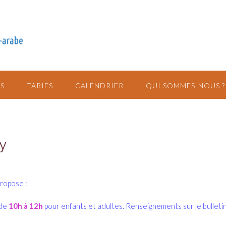
S
TARIFS
CALENDRIER
QUI SOMMES-NOUS ?
y
propose :
 de
10h à 12h
pour enfants et adultes. Renseignements sur le bulletin