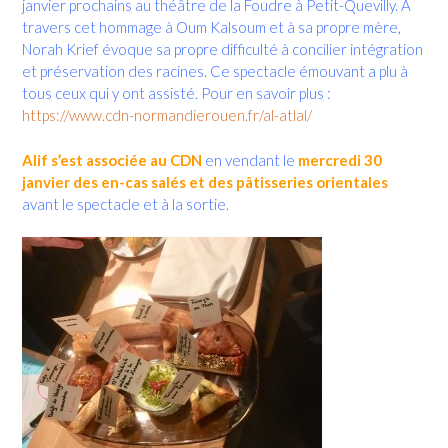
janvier prochains au théâtre de la Foudre à Petit-Quevilly. A
travers cet hommage à Oum Kalsoum et à sa propre mère,
Norah Krief évoque sa propre difficulté à concilier intégration
et préservation des racines. Ce spectacle émouvant a plu à
tous ceux qui y ont assisté. Pour en savoir plus :
https://www.cdn-normandierouen.fr/al-atlal/
Alif s’est associée au CDN
en vendant le
mercredi 30
janvier des en-cas salés et des pâtisseries orientales
avant le spectacle et à la sortie.