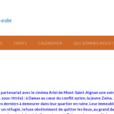
S
TARIFS
CALENDRIER
QUI SOMMES-NOUS ?
n partenariat avec le cinéma Ariel de Mont-Saint-Aignan une soi
 sous-titrée) : à Damas au cœur du conflit syrien, la jeune Zeina,
les derniers à demeurer dans leur quartier en ruine. Leur immeubl
 un réfugié, refuse obstinément de quitter les lieux, au grand d