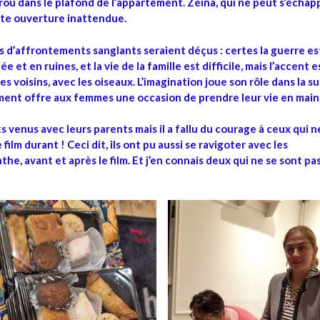
trou dans le plafond de l’appartement. Zeina, qui ne peut s’échap
tte ouverture inattendue.
s d’affrontements sanglants seraient déçus : certes la guerre es
et en ruines, et la vie de la famille est difficile, mais l’accent e
ares voisins, avec les oiseaux. L’imagination joue son rôle dans la s
ement offre aux femmes une occasion de prendre leur vie en main
nts venus avec leurs parents mais il a fallu du courage à ceux qui n
 film durant ! Ceci dit, ils ont pu aussi se ravigoter avec les
nthe, avant et après le film. Et j’en connais deux qui ne se sont pa