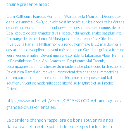
chaîne présente ainsi :
Oum Kalthoum, Fairouz, Asmahan, Warda, Leila Mourad… Depuis que,
dans les années 1940, leur voix s’est imposée sur les ondes et les écrans
de cinéma, leurs chansons sont devenues des classiques connus de tous.
Et à l’écoute de ses grandes divas, le cœur du monde arabe bat plus vite.
En marge de l’exposition « Al Musiqa » qui s’est tenue à la Cité de la
musique, à Paris, la Philharmonie a rendu hommage le 12 mai dernier à
ces artistes d’exception, souvent méconnues en Occident, grâce à trois de
leurs jeunes émules. Devant une salle comble, la Libanaise Abeer Nehme,
la Palestinienne Dalal Abu Amneh et l’Égyptienne Mai Farouk,
accompagnées par l’Orchestre du monde arabe placé sous la direction du
Palestinien Ramzi Aburedwan, interprètent des chansons immortelles
qui, en parlant d’amour, de condition féminine ou de poésie, ont fait
souffler un vent de modernité et de liberté au Maghreb et au Proche-
Orient.
https://www.arte.tv/fr/videos/081568-000-A/hommage-aux-
grandes-divas-orientales/
La dernière chanson rappellera de bons souvenirs à nos
danseuses et à notre public fidèle des spectacles de fin