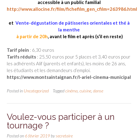
accessible à un public familial
http://www.allocine.fr/film/fichefilm_gen_cfilm=263986.html
et
Vente-dégustation de pâtisseries orientales et thé à
la menthe
à partir de 20h
, avant le film et après (s’il en reste)
Tarif plein
: 6,30 euros
Tarifs réduits
: 25,50 euros pour 5 places et 3,40 euros pour
les adhérents Alif (parents et enfants), les moins de 26 ans,
les étudiants et les demandeurs d’emploi.
https://www.montsaintaignan.fr/l-ariel-cinema-municipal
Posted in
Uncategorized
Tagged
cinéma
,
cuisine
,
danse
Voulez-vous participer à un
tournage ?
Posted on
6 février 2019
by
secretaire