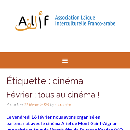
Étiquette : cinéma
Février : tous au cinéma !
Posted on
21 février 2024
by
secretaire
Le vendredi 16 février, nous avons organisé en
partenariat avec le cinéma Ariel de Mont-Saint-Aignan
une soirée autour de
Nezouh
, film de Soudade Kaadan (V.O.