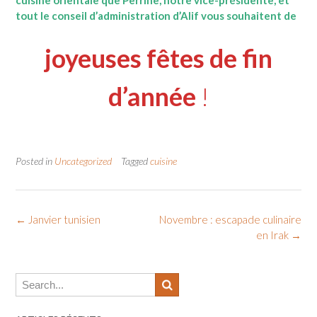
tout le conseil d’administration d’Alif vous souhaitent de
joyeuses fêtes de fin
d’année
!
Posted in
Uncategorized
Tagged
cuisine
Post
←
Janvier tunisien
Novembre : escapade culinaire
en Irak
→
navigation