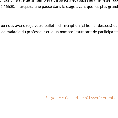
r qui un stage de 3h semblerait trop long et voudraient ne rester qu
qui, à 15h30, marquera une pause dans le stage avant que les plus gran
ù nous avons reçu votre bulletin d’inscription (cf lien ci-dessous) et
 de maladie du professeur ou d’un nombre insuffisant de participants
Stage de cuisine et de pâtisserie orienta