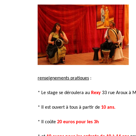
renseignements pratiques
:
* Le stage se déroulera au
Rexy
33 rue Aroux à M
* Il est ouvert à tous à partir de
10 ans.
* Il coûte
20 euros pour les 3h