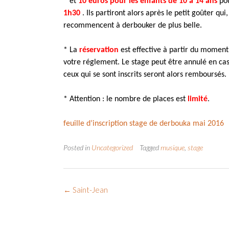
* et
10 euros pour les enfants de 10 à 14 ans
pou
1h30
. Ils partiront alors après le petit goûter 
recommencent à derbouker de plus belle.
* La
réservation
est effective à partir du moment o
votre réglement. Le stage peut être annulé en cas
ceux qui se sont inscrits seront alors remboursés.
* Attention : le nombre de places est
limité
.
feuille d’inscription stage de derbouka mai 2016
Posted in
Uncategorized
Tagged
musique
,
stage
Post
←
Saint-Jean
navigation