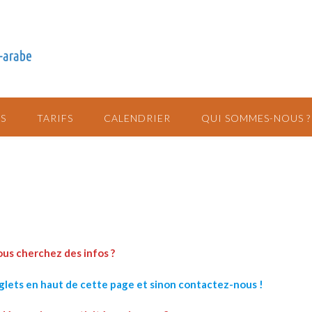
S
TARIFS
CALENDRIER
QUI SOMMES-NOUS ?
us cherchez des infos ?
nglets en haut
de cette page
et
sinon contactez-nous !