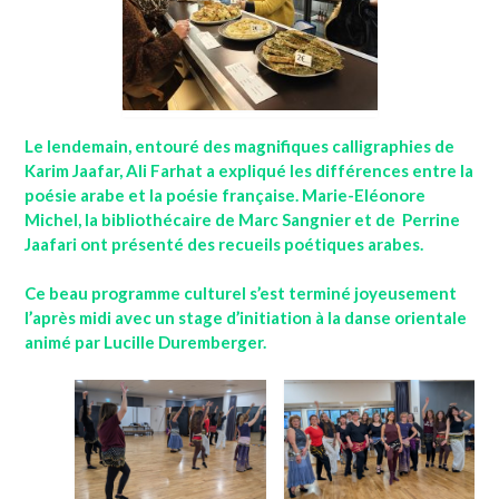
Le lendemain, entouré des magnifiques calligraphies de
Karim Jaafar, Ali Farhat a expliqué les différences entre la
poésie arabe et la poésie française. Marie-Eléonore
Michel, la bibliothécaire de Marc Sangnier et de Perrine
Jaafari ont présenté des recueils poétiques arabes.
Ce beau programme culturel s’est terminé joyeusement
l’après midi avec un stage d’initiation à la danse orientale
animé par Lucille Duremberger.