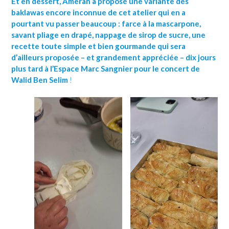
Et en dessert, Amerah a proposé une variante des
baklawas encore inconnue de cet atelier qui en a
pourtant vu passer beaucoup : farce à la mascarpone,
savant pliage en drapé, nappage de sirop de sucre, une
recette toute simple et bien gourmande qui sera
d’ailleurs proposée – et grandement appréciée – dix jours
plus tard à l’Espace Marc Sangnier pour le concert de
Walid Ben Selim
!