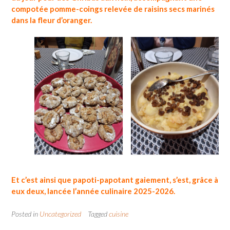
compotée pomme-coings relevée de raisins secs marinés
dans la fleur d’oranger.
Et c’est ainsi que papoti-papotant gaiement, s’est, grâce à
eux deux, lancée l’année culinaire 2025-2026.
Posted in
Uncategorized
Tagged
cuisine