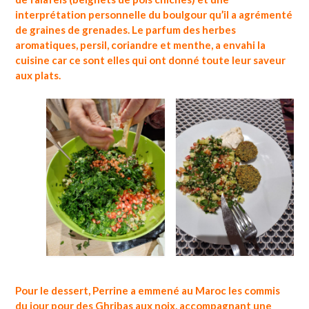
interprétation personnelle du boulgour qu’il a agrémenté
de graines de grenades. Le parfum des herbes
aromatiques, persil, coriandre et menthe, a envahi la
cuisine car ce sont elles qui ont donné toute leur saveur
aux plats.
Pour le dessert, Perrine a emmené au Maroc les commis
du jour pour des Ghribas aux noix, accompagnant une