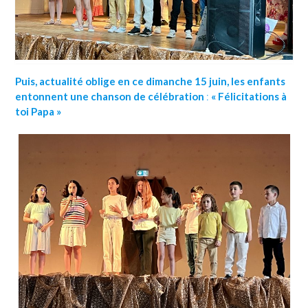
Puis, actualité oblige en ce dimanche 15 juin, les enfants
entonnent une chanson de célébration
:
« Félicitations à
toi Papa »