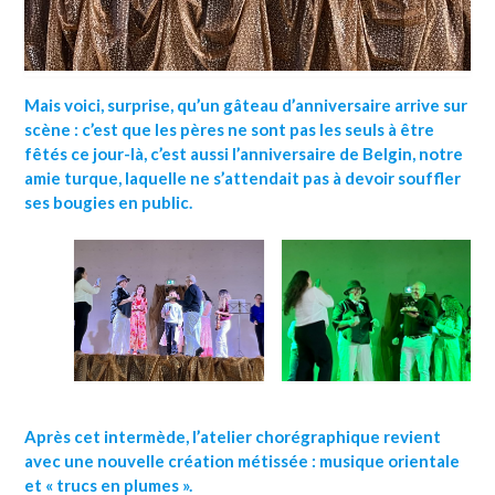
Mais voici, surprise, qu’un gâteau d’anniversaire arrive sur
scène : c’est que les pères ne sont pas les seuls à être
fêtés ce jour-là, c’est aussi l’anniversaire de Belgin, notre
amie turque, laquelle ne s’attendait pas à devoir souffler
ses bougies en public.
Après cet intermède, l’atelier chorégraphique revient
avec une nouvelle création métissée : musique orientale
et « trucs en plumes ».