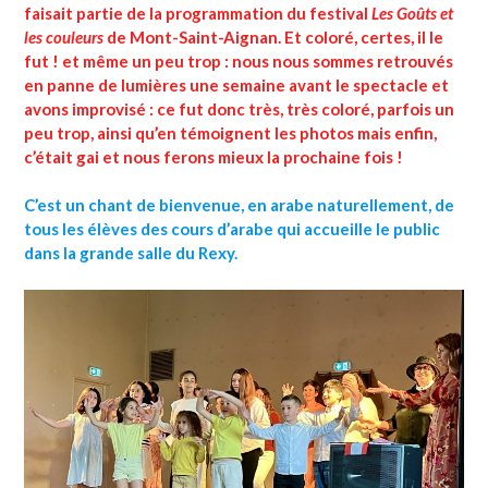
faisait partie de la programmation du festival
Les Goûts et
les couleurs
de Mont-Saint-Aignan. Et coloré, certes, il le
fut ! et même un peu trop : nous nous sommes retrouvés
en panne de lumières une semaine avant le spectacle et
avons improvisé : ce fut donc très, très coloré, parfois un
peu trop, ainsi qu’en témoignent les photos mais enfin,
c’était gai et nous ferons mieux la prochaine fois !
C’est un chant de bienvenue, en arabe naturellement, de
tous les élèves des cours d’arabe qui accueille le public
dans la grande salle du Rexy.